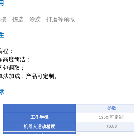
用
接、拣选、涂胶、打磨等领域
性
编程；
作高度简洁；
艺包调取；
I算法加成，产品可定制。
标
指标
参数
工作半径
可定制
1350(
)
机器人运动精度
±0.03