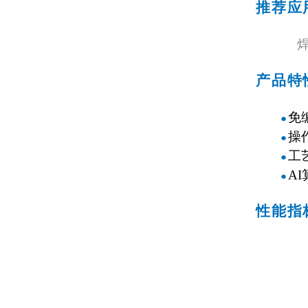
推荐应
焊
产品特
免
●
操
●
工
●
A
●
性能指