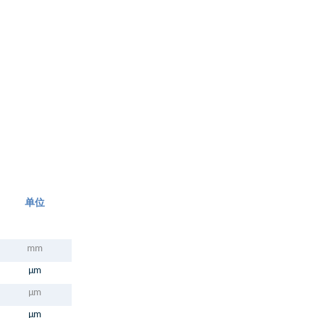
单位
mm
μm
μm
μm