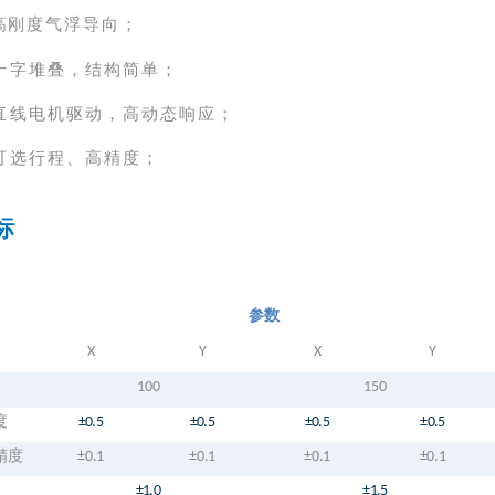
高刚度气浮导向；
十字堆叠，结构简单；
直线电机驱动，高动态响应；
可选行程、高精度
；
标
参数
X
Y
X
Y
100
150
度
±0.
5
±0.
5
±0.
5
±0.
5
精度
±0
.1
±0
.1
±0
.1
±0
.1
±
1.0
±1.
5