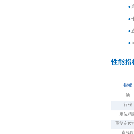
●
●
●
●
性能指
指标
轴
行程
定位精
重复定位
直线度