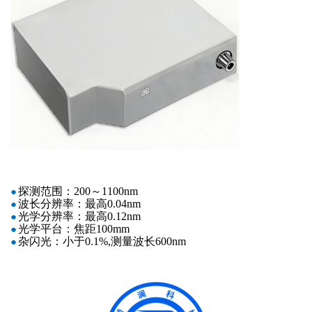
探测范围：
200～1100
nm
●
波长分辨率：最高
0.04
nm
●
光学分辨率：最高
0.12
nm
●
光学平台：焦距
100
mm
●
杂闪光：小于
0.1%,测量波长600
nm
●
Ø
矫正线性度：
99%